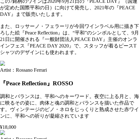
この7銘柄のワインは2020年9月21日の『PEACE DAY』（国連
が定めた国際平和の日）に向けて発売し、2021年の『PEACE
DAY』まで販売いたします。
また、ロッサーノ・フェラーリが今回ワインラベル用に描き下
ろした絵『Peace Reflection』は、“平和”のシンボルとして、9月
21日に開催される『一般財団法人PEACE DAY』主催のオンラ
インフェス『PEACE DAY 2020』で、スタッフが着るピースT
シャツのデザインにも使われます。
Artist：Rossano Ferrari
『Peace Reflection』ROSSO
調和とバランスは、平和へのキーワード。夜空に上る月と、海
に映るその姿に、肉体と魂の調和とバランスを描いた作品で
す。ヴィンテージのピノ・ネロをじっくりと熟成させた赤ワイ
ンに、平和への祈りが凝縮されています
¥18,000