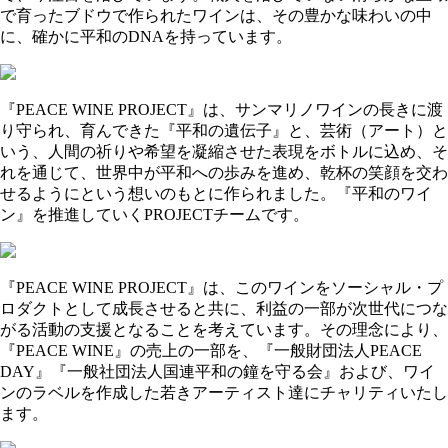
で育ったブドウで作られたワインは、その豊かな味わいの中
に、確かに平和のDNAを持っています。
『PEACE WINE PROJECT』は、サンマリノワインの長きに渡
り守られ、育んできた『平和の遺伝子』と、芸術（アート）と
いう、人間の祈りや希望を凝縮させた表現をボトルに込め、そ
れを通じて、世界中が平和への歩みを進め、乾杯の笑顔を交わ
せるようにという想いのもとに作られました。『平和のワイ
ン』を推進していくPROJECTチームです。
『PEACE WINE PROJECT』は、このワインをソーシャル・プ
ロダクトとして成長させると共に、利益の一部が次世代につな
がる活動の支援となることを考えています。その理念により、
『PEACE WINE』の売上の一部を、『一般財団法人PEACE
DAY』『一般社団法人国連平和の鐘を守る会』および、ワイ
ンのラベルを作成した若きアーティスト達にチャリティいたし
ます。