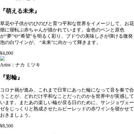
『萌える未来』
草花や子供がのびのびと育つ平和な世界をイメージして、お花
畑に寝転ぶ赤ちゃんが描かれています。金色のペンと原色
が“夢”や“希望”を明るく彩り、ブドウの美味しさが弾ける微発
泡の白ワインが、 “未来”に向かって輝きます。
¥4,000
Artist：ナカ ミツキ
『彩輪』
コロナ禍が進み、これまで日常にあった輪になって音を奏で合
うことが、どれだけ平和なことだったのかを世界中が実感して
います。またあの楽しい輪が戻る日のために、サンジョヴェー
ゼをじっくりと熟成させたルビーレッドの赤ワインを寝かせて
おきましょう。
¥8,500