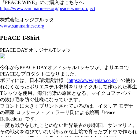
『PEACE WINE』のご購入はこちらへ
https://www.sammarinese.org/peace-wine-project
株式会社オッジフルッタ
www.sammarinese.org
PEACE T-Shirt
PEACE DAY オリジナルTシャツ
今年からPEACE DAYオフィシャルTシャツが、よりエコで
PEACEなプロダクトになりました。
ボディには、日本環境設計様（
https://www.jeplan.co.jp
）の使わ
れなくなったポリエステル衣料をリサイクルして作られた再生
Tシャツを使用。海洋汚染の原因となる、マイクロファイバー
の抜け毛を防ぐ仕様になっています。
フロントに大きくプリントされているのは、イタリア モデナ
の画家 ロッサーノ・フェラーリ氏による絵画『Peace
Reflection』です。
一度も戦争をしたことのない世界最古の共和国、サンマリノ。
その戦火を浴びていない清らかな土壌で育ったブドウで作られ