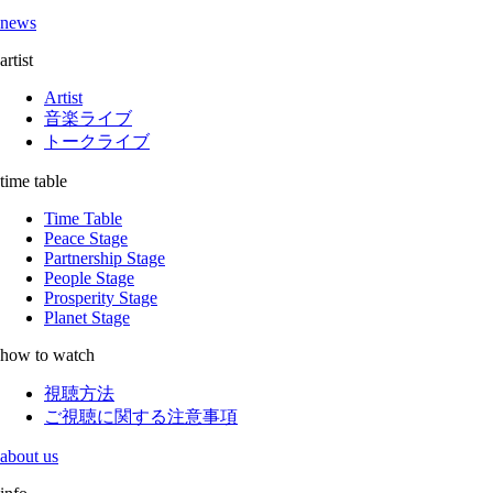
news
artist
Artist
音楽ライブ
トークライブ
time table
Time Table
Peace Stage
Partnership Stage
People Stage
Prosperity Stage
Planet Stage
how to watch
視聴方法
ご視聴に関する注意事項
about us