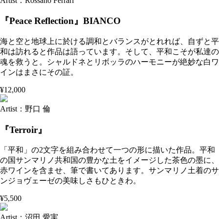
Artist：Rossano Ferrari
『Peace Reflection』BIANCO
海と空と地球上に於ける調和とバランスがとれれば、自ずと平
和は訪れると作品は語っています。そして、平和こそが私達の
魂を救うと。シャルドネとリボッラのハーモニーが絶妙な白ワ
インはまさにその証。
¥12,000
Artist：野口 倫
『Terroir』
「平和」の2文字を組み合わせて一つの形に描いた作品。平和
の国サンマリノ共和国の豊かな土をイメージした茶色の墨に、
赤ワインを含ませ、筆で書いてあります。サンマリノ土着のサ
ンジョヴェーゼの美味しさもひときわ。
¥5,500
Artist：沼田 愛実