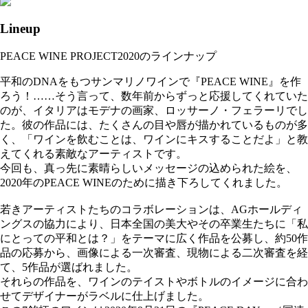
Lineup
PEACE WINE PROJECT2020のラインナップ
平和のDNAをもつサンマリノワインで『PEACE WINE』を作
ろう！……そう言って、数年前からずっと応援してくれていた
のが、イタリアはモデナの画家、ロッサーノ・フェラーリでし
た。彼の作品には、たくさんの目や唇が描かれているものが多
く、「ワインを飲むことは、ワインにキスすることだよ」と教
えてくれる素敵なアーティストです。
今回も、真っ先に素晴らしいメッセージの込められた絵を、
2020年のPEACE WINEのために描き下ろしてくれました。
若きアーティストたちのコラボレーションは、AGホールディ
ングスの協力により、日本全国の美大やその卒業生たちに「私
にとっての平和とは？」をテーマに広く作品を公募し、約50作
品の応募から、画像による一次審査、現物による二次審査を経
て、5作品が選ばれました。
それらの作品を、ワインのテイストやボトルのイメージに合わ
せてデザイナーがラベルに仕上げました。