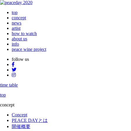
top
concept
news
artist
how to watch
about us
info
peace wine project
follow us
time table
top
concept
Concept
PEACE DAYとは
開催概要