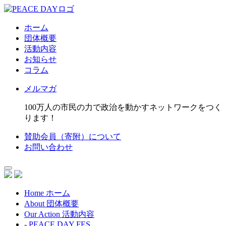
ホーム
団体概要
活動内容
お知らせ
コラム
メルマガ
100万人の市民の力で政治を動かすネットワークをつく
ります！
賛助会員（寄附）について
お問い合わせ
Home
ホーム
About
団体概要
Our Action
活動内容
- PEACE DAY FES