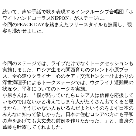
続いて、声や手話で歌を表現するインクルーシブ合唱団「ホ
ワイトハンドコーラスNIPPON」がステージに。
今回のPEACE DAYを踏まえたフリースタイルも披露し、観
客を沸かせました。
今回のステージでは、ライブだけでなくトークセッションも
実施しました。ロシア生まれ関⻄育ちのタレント小原ブラ
ス、全心連ウクライナ「心のケア」交流センターひまわりの
浮世満理子によるトークステージでは、ウクライナ避難⺠の
状況や、平和についてのトークを実施。
小原さんは、「僕が黙っていたらロシア人は信仰を応援して
いるのではないかと考えてしまう人がたくさん出てくると思
うから、そうじゃない人もいるんだよというのをまず日本の
みんなに知って欲しかった。日本に住むロシアの方にも平和
の声をあげても大丈夫な前例を作りたかった。」と、自身の
葛藤を吐露してくれました。