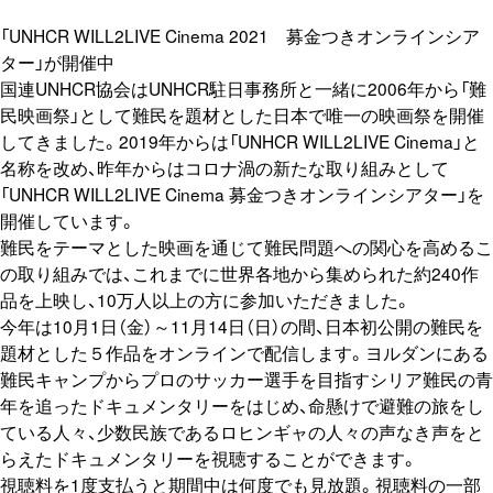
「UNHCR WILL2LIVE Cinema 2021 募金つきオンラインシア
ター」が開催中
国連UNHCR協会はUNHCR駐日事務所と一緒に2006年から「難
民映画祭」として難民を題材とした日本で唯一の映画祭を開催
してきました。2019年からは「UNHCR WILL2LIVE Cinema」と
名称を改め、昨年からはコロナ渦の新たな取り組みとして
「UNHCR WILL2LIVE Cinema 募金つきオンラインシアター」を
開催しています。
難民をテーマとした映画を通じて難民問題への関心を高めるこ
の取り組みでは、これまでに世界各地から集められた約240作
品を上映し、10万人以上の方に参加いただきました。
今年は10月1日（金）～11月14日（日）の間、日本初公開の難民を
題材とした５作品をオンラインで配信します。ヨルダンにある
難民キャンプからプロのサッカー選手を目指すシリア難民の青
年を追ったドキュメンタリーをはじめ、命懸けで避難の旅をし
ている人々、少数民族であるロヒンギャの人々の声なき声をと
らえたドキュメンタリーを視聴することができます。
視聴料を1度支払うと期間中は何度でも見放題。視聴料の一部