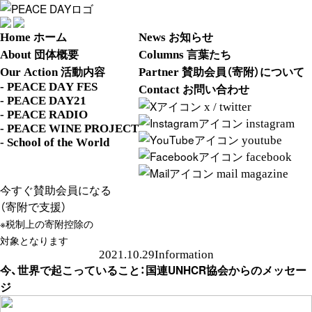
ホーム
お知らせ
Home
News
団体概要
言葉たち
About
Columns
活動内容
賛助会員（寄附）について
Our Action
Partner
- PEACE DAY FES
お問い合わせ
Contact
- PEACE DAY21
x / twitter
- PEACE RADIO
instagram
- PEACE WINE PROJECT
youtube
- School of the World
facebook
mail magazine
今すぐ賛助会員になる
（寄附で支援）
※税制上の寄附控除の
対象となります
2021.10.29
Information
今、世界で起こっていること：国連UNHCR協会からのメッセー
ジ