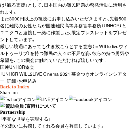
は「観る支援」として、日本国内の難民問題の啓発活動に活用さ
れます。
また3000円以上の視聴にお申し込みいただきますと、先着500
名に難民の女性たちが国連難民高等弁務官事務所（UNHCR）と
ユニクロと連携し一緒に作製した、限定ブレスレットをプレゼ
ントしています。
厳しい境遇にあっても生き抜こうとする意志（＝Will to liveウィ
ルトゥーリブ）を持つ難民の人々の不屈な姿、彼らの持つ勇気や
希望を、この機会に触れていただければ嬉しいです。
国連UNHCR協会
「UNHCR WILL2LIVE Cinema 2021 募金つきオンラインシアタ
ー」詳細・お申込み
Back to Index
Share on
賛助会員（寄附）について
Partnership
「平和な世界を実現する」
その想いに共感してくれる会員を募集しています。