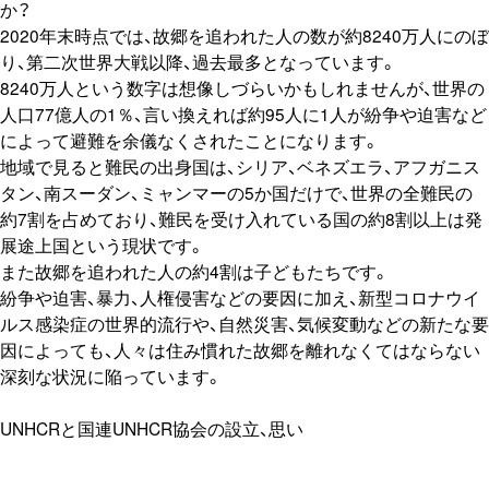
か？
2020年末時点では、故郷を追われた人の数が約8240万人にのぼ
り、第二次世界大戦以降、過去最多となっています。
8240万人という数字は想像しづらいかもしれませんが、世界の
人口77億人の1％、言い換えれば約95人に1人が紛争や迫害など
によって避難を余儀なくされたことになります。
地域で見ると難民の出身国は、シリア、ベネズエラ、アフガニス
タン、南スーダン、ミャンマーの5か国だけで、世界の全難民の
約7割を占めており、難民を受け入れている国の約8割以上は発
展途上国という現状です。
また故郷を追われた人の約4割は子どもたちです。
紛争や迫害、暴力、人権侵害などの要因に加え、新型コロナウイ
ルス感染症の世界的流行や、自然災害、気候変動などの新たな要
因によっても、人々は住み慣れた故郷を離れなくてはならない
深刻な状況に陥っています。
UNHCRと国連UNHCR協会の設立、思い