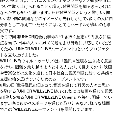
昨今、報道ではアフガニスタンやミャンマーなどの情勢不安に
ついて取り上げられることが増え、難民問題を知るきっかけに
なった方も多いと思います。ただ難民問題というと難しい、怖
い、遠い国の問題などのイメージが先行しがちで、多くの人に自
分事として考えていただくには、とてもハードルが高いのも事
実です。
そこで国連UNHCR協会は難民の「生き抜く意志」の力強さに焦
点を当て、日本の人々に難民問題をより身近に共感していただ
くため、「UNHCR WILL2LIVEムーブメント」というプロジェク
トを立ち上げました。
WILL2LIVE(ウィルトゥーリブ)は、 「難⺠＝逆境を⽣き抜く意志
を持ち、 困難を乗り越えようとする⼈」として捉えており、映画
や音楽などの文化を通じて⽇本社会に難民問題に対する共感と
⽀援の輪を広げていくためのムーブメントです。
6月20日「世界難民の日」には、音楽を通じて難民の人々に思い
を馳せる「UNHCR WILL2LIVE Music」、秋には映画を通じて難民
の現状を知る「UNHCR WILL2LIVE Cinema」を毎年、開催してい
ます。他にも食やスポーツを通じた取り組みなど、様々な場面
でこの「WILL2LIVEムーブメント」を展開しています。