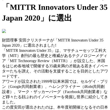
「MITTR Innovators Under 35
Japan 2020」に選出
財団理事 安田クリスチーナが「MITTR Innovators Under 35
Japan 2020」に選出されました!
「MITTR Innovators Under 35」は、マサチューセッツ工科大
学（MIT）創刊の最も歴史と権威があるテクノロジーメディ
ア「MIT Technorogy Review（MITTR）」が設立した、米国
をはじめ各地域で開催する35歳未満の才能ある若きイノベー
ターたちを讃え、その活動を支援することを目的としたアワ
ードです。
アワードが設立された1999年以来米国では、セルゲイ・ブリ
ン（Google共同創業者）、ヘレングライナー（iRobt共同創
設者）、マーク・ザッカーバーグ（Facebook共同創業者）な
ど錚々たる顔ぶれのイノベーターを発掘し世界に紹介してき
ました。
この度安田が選出されたのは、本年度初開催となるその日本