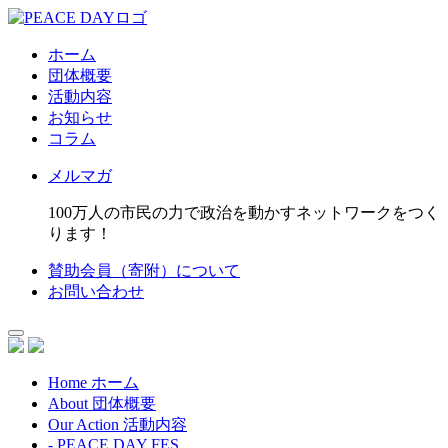
ホーム
団体概要
活動内容
お知らせ
コラム
メルマガ
100万人の市民の力で政治を動かすネットワークをつく
ります！
賛助会員（寄附）について
お問い合わせ
Home
ホーム
About
団体概要
Our Action
活動内容
- PEACE DAY FES