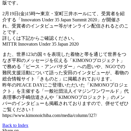
版です。
2月19日(金)15時〜東京・室町三井ホールにて、受賞者を紹
介する「Innovators Under 35 Japan Summit 2020」が開催さ
れ、受賞者のインタビュー等がオンライン配信されるとのこ
とです。
詳しくは下記からご確認ください。
MITTR Innovators Under 35 Japan 2020
また、世界123の国々を表現した着物と帯を通じて世界をつ
なぎ平和のメッセージを伝える「KIMONOプロジェクト」
で務める「ピース・アンバサダー」への思いや、NGOでの
難民支援活動について語った安田のインタビューが、着物の
総合情報サイト「きものと」に掲載されております。
昨年のPEACE DAYにご登壇いただいた「KIMONOプロジェ
クト」を主催する「一般社団法人イマジンワンワールド」代
表理事の手嶋信道さんや「KIMONOプロジェクト」のメン
バーのインタビューも掲載されておりますので、併せてぜひ
ご覧ください！
https://www.kimonoichiba.com/media/column/327/
Back to Index
Share on