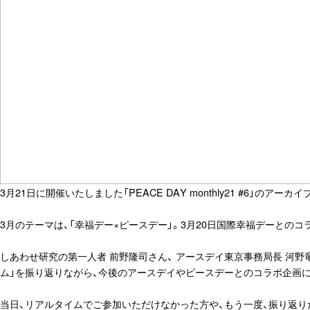
3月21日に開催いたしました「PEACE DAY monthly21 #6」のアー
3月のテーマは、「幸福デー×ピースデー」。3月20日国際幸福デーとのコ
しあわせ研究の第一人者 前野隆司さん、 アースデイ東京事務局長 河野竜二さ
ム」を振り返りながら、今後のアースデイやピースデーとのコラボ企画
当日、リアルタイムでご参加いただけなかった方や、もう一度、振り返り