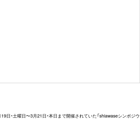
9日・土曜日〜3月21日・本日まで開催されていた「shiawaseシンポジウ