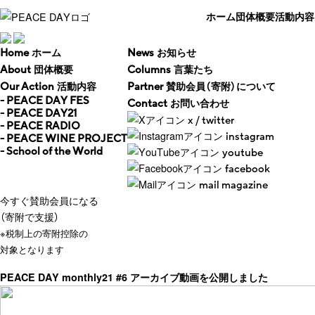
ホーム
団体概要
活動内容
ホーム
お知らせ
Home
News
団体概要
言葉たち
About
Columns
活動内容
賛助会員（寄附）について
Our Action
Partner
- PEACE DAY FES
お問い合わせ
Contact
- PEACE DAY21
x / twitter
- PEACE RADIO
instagram
- PEACE WINE PROJECT
- School of the World
youtube
facebook
mail magazine
今すぐ賛助会員になる
（寄附で支援）
※税制上の寄附控除の
対象となります
PEACE DAY monthly21 #6 アーカイブ動画を公開しました