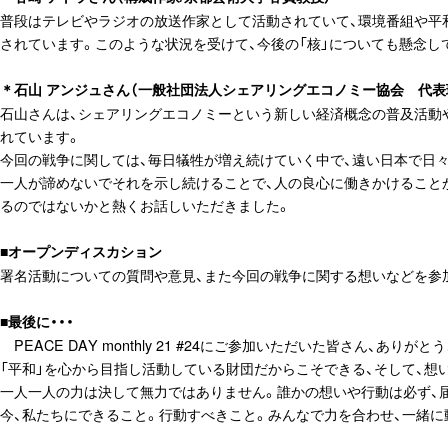
普段はテレビやラジオの放送作家として活動されていて、環境番組や平
されています。このような状況を受けて、今後の「核」についても懸念し
＊石山 アンジュさん（一般社団法人シェアリングエコノミー協会 代表理事/一般社
石山さんは、シェアリングエコノミーという新しい経済概念の普及活動
れています。
今回の戦争に関しては、毎日犠牲が増え続けていく中で、遠い日本で日
一人が諦めないでそれを示し続けることで、人の良心に働きかけること
るのではないかと熱くお話しいただきました。
■オープンディスカション
署名活動についての質問や意見、また今回の戦争に関する想いなどを参
■最後に・・・
PEACE DAY monthly 21 #24にご参加いただいた皆さん、ありが
「平和」を心から目指し活動している財団だからこそできる、そして、想
一人一人の力は決して無力ではありません。誰かの想いや行動は必ず、
今、私たちにできること。行動すべきこと。みんなで力を合わせ、一緒に