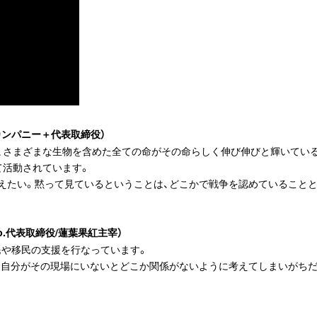
スカンパニー＋代表取締役）
森、さまざまな生物を含めた全ての命がその命らしく伸び伸びと輝いてい
て活動されています。
えたい。黙って見ているということは、どこかで戦争を認めていることと
nd Co.代表取締役/蓮葉果紅主宰）
民や移民の支援を行なっています。
は、自分がその現場にいないとどこか関係がないように考えてしまいがち
。