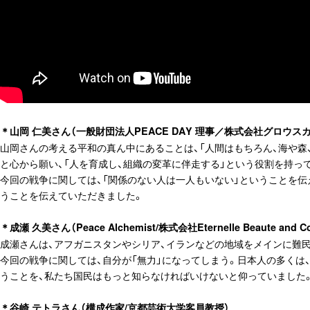
＊山岡 仁美さん（一般財団法人PEACE DAY 理事／株式会社グロウ
山岡さんの考える平和の真ん中にあることは、「人間はもちろん、海や
と心から願い、「人を育成し、組織の変革に伴走する」という役割を持っ
今回の戦争に関しては、「関係のない人は一人もいない」ということを伝
うことを伝えていただきました。
＊成瀬 久美さん（Peace Alchemist/株式会社Eternelle Beaute a
成瀬さんは、アフガニスタンやシリア、イランなどの地域をメインに難
今回の戦争に関しては、自分が「無力」になってしまう。日本人の多く
うことを、私たち国民はもっと知らなければいけないと仰っていました
＊谷崎 テトラさん（構成作家/京都芸術大学客員教授）