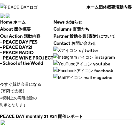
ホーム
団体概要
活動内容
ホーム
お知らせ
Home
News
団体概要
言葉たち
About
Columns
活動内容
賛助会員（寄附）について
Our Action
Partner
- PEACE DAY FES
お問い合わせ
Contact
- PEACE DAY21
x / twitter
- PEACE RADIO
instagram
- PEACE WINE PROJECT
- School of the World
youtube
facebook
mail magazine
今すぐ賛助会員になる
（寄附で支援）
※税制上の寄附控除の
対象となります
PEACE DAY monthly 21 #24 開催レポート