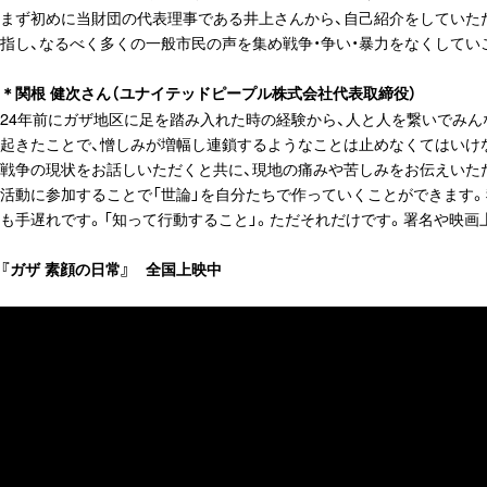
まず初めに当財団の代表理事である井上さんから、自己紹介をしていた
指し、なるべく多くの一般市民の声を集め戦争・争い・暴力をなくしてい
＊関根 健次さん（ユナイテッドピープル株式会社代表取締役）
24年前にガザ地区に足を踏み入れた時の経験から、人と人を繋いでみ
起きたことで、憎しみが増幅し連鎖するようなことは止めなくてはいけ
戦争の現状をお話しいただくと共に、現地の痛みや苦しみをお伝えいた
活動に参加することで「世論」を自分たちで作っていくことができます。
も手遅れです。「知って行動すること」。ただそれだけです。署名や映画
『ガザ 素顔の日常』 全国上映中