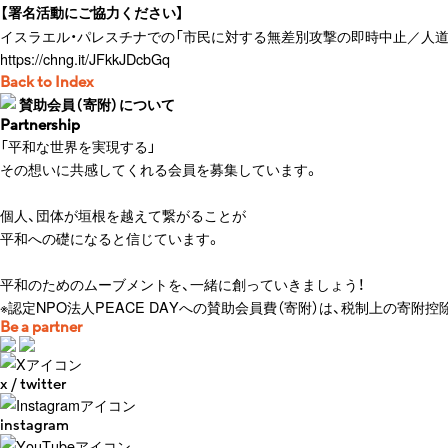
【署名活動にご協力ください】
イスラエル・パレスチナでの「市民に対する無差別攻撃の即時中止／人
https://chng.it/JFkkJDcbGq
Back to Index
賛助会員（寄附）について
Partnership
「平和な世界を実現する」
その想いに共感してくれる会員を募集しています。
個人、団体が垣根を越えて繋がることが
平和への礎になると信じています。
平和のためのムーブメントを、一緒に創っていきましょう！
※認定NPO法人PEACE DAYへの賛助会員費（寄附）は、税制上の寄附
Be a partner
x / twitter
instagram