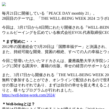
毎月21日に開催している「PEACE DAY monthly 21」。
28回目のテーマは、「THE WELL-BEING WEEK 2024 コ
今回は、3月17日から8日間にわたり開催される『WELL-BE
ウェルビーイングを広めている株式会社EVOL代表取締役C
＊まず初めに・・・
2012年の国連総会で3月20日は「国際幸福デー」と決議
また、持続可能な開発、貧困の根絶、すべての人の幸福とウ
今回ご登壇いただいたマドカさんは、慶應義塾大学大学院シ
ングに関する講演や、書籍の出版、幸せの経営のサポートな
また、3月17日から開催される「THE WELL-BEING W
無料で参加することができ、オンラインで配信されるので世
せの形はそれぞれであり、まずは自分の幸せを捉え考えるこ
りと、様々なプログラムが行われました。
https://well-being-week.com/2024/
＊Well-beingとは？