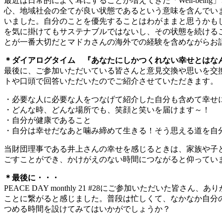
最近は日常的によく耳にすることが増えてきた「Well-bein
心、地域社会の全てが良い状態であるという意味を含んでい
いました。自分のことを優先することはわがままと思うかも
を気に掛けてもサステナブルではないし、その状態を続ける
とが一番大切だとマドカさんの海外での経験を含めながらお
＊ダイアログタイム 『あなたにしかつくれない幸せとはな
最後に、ご参加いただいている皆さんと意見交換や思いを交
トや口頭で回答いただいたのでご紹介させていただきます。
・必要な人に必要な人をつなげて紹介した自分も含めて幸せ
・どんな時、どんな場所でも、笑顔と笑いを届けます～！
・自分が健康であること
・自分は幸せだなあと噛み締めて生きる！そう思える道を自
当財団理事である井上さんの幸せを感じるときは、家族や子
ごすことができ、かけがえのない時間につながると仰ってい
＊最後に・・・
PEACE DAY monthly 21 #28にご参加いただ
ことに繋がると感じました。普段は忙しくて、なかなか自分の幸
つめる時間を設けてみてはいかがでしょうか？