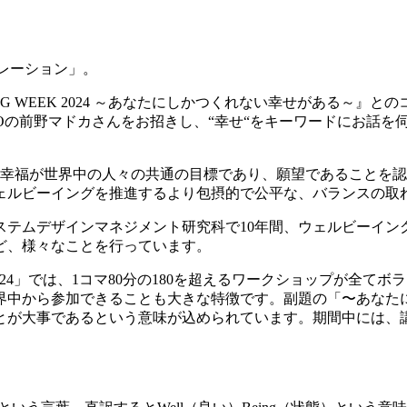
ラボレーション」。
ING WEEK 2024 ～あなたにしかつくれない幸せがある
EOの前野マドカさんをお招きし、“幸せ“をキーワードにお話を
され、幸福が世界中の人々の共通の目標であり、願望であること
ェルビーイングを推進するより包摂的で公平な、バランスの取
ステムデザインマネジメント研究科で10年間、ウェルビーイン
ど、様々なことを行っています。
EEK 2024」では、1コマ80分の180を超えるワークショップ
界中から参加できることも大きな特徴です。副題の「〜あなた
とが大事であるという意味が込められています。期間中には、