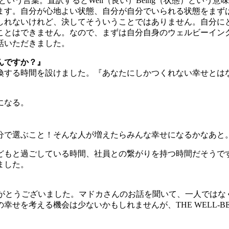
g」という言葉。直訳するとWell（良い）Being（状態）と
ます。自分が心地よい状態、自分が自分でいられる状態をまず
しれないけれど、決してそういうことではありません。自分に
ことはできません。なので、まずは自分自身のウェルビーイン
話いただきました。
んですか？』
換する時間を設けました。『あなたにしかつくれない幸せとは
になる。
分で選ぶこと！そんな人が増えたらみんな幸せになるかなあと
どもと過ごしている時間、社員との繋がりを持つ時間だそうで
ました。
いた皆さん、ありがとうございました。マドカさんのお話を聞いて、一
せを考える機会は少ないかもしれませんが、THE WELL-BE