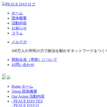
ホーム
団体概要
活動内容
お知らせ
コラム
メルマガ
100万人の市民の力で政治を動かすネットワークをつく
賛助会員（寄附）について
お問い合わせ
Home
ホーム
About
団体概要
Our Action
活動内容
- PEACE DAY FES
- PEACE DAY21