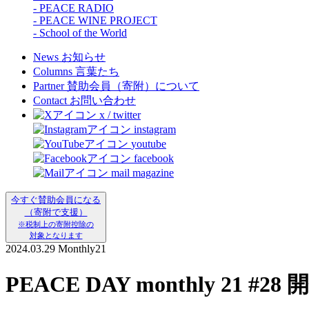
- PEACE RADIO
- PEACE WINE PROJECT
- School of the World
News
お知らせ
Columns
言葉たち
Partner
賛助会員（寄附）について
Contact
お問い合わせ
x / twitter
instagram
youtube
facebook
mail magazine
今すぐ賛助会員になる
（寄附で支援）
※税制上の寄附控除の
対象となります
2024.03.29
Monthly21
PEACE DAY monthly 21 #