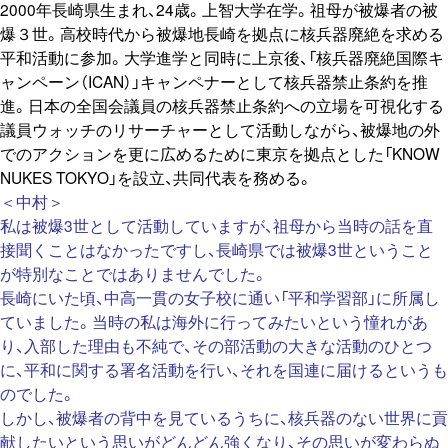
2000年長崎県生まれ、24歳。上智大学在学。祖母が被爆者の被
爆３世。高校時代から被爆地長崎を拠点に核兵器廃絶を求める
平和活動に参加。大学進学と同時に上京後、「核兵器廃絶国際キ
ャンペーン（ICAN）」キャンペナーとして核兵器禁止条約を推
進。日本の全国会議員の核兵器禁止条約への立場を可視化する
議員ウォッチのリサーチャーとして活動しながら、被爆地の外
でのアクションを更に広めるために東京を拠点とした「KNOW
NUKES TOKYO」を設立、共同代表を務める。
＜中村＞
私は被爆3世として活動していますが、祖母から当時の話を直
接聞くことはなかったですし、長崎県では被爆3世ということ
が特別なことではありませんでした。
長崎にいた頃、中高一貫の女子校に通い「平和学習部」に所属し
ていました。当時の私は海外に行ってみたいという憧れがあ
り、入部した理由も不純で、その部活動の大きな活動のひとつ
に、平和に関する署名活動を行い、それを国連に届けるというも
のでした。
しかし、被爆者の背中を見ているうちに、核兵器のない世界に貢
献したいという思いがどんどん強くなり、その思いが変わらぬ