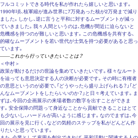
フルコミットできる時代を私が作れたら嬉しいと思います。
1990年頃、核軍縮が進み世界に7万発あった核が2万発まで減り
ました。しかし、逆に言うと平和に対するムーブメントが減っ
ていきました。我々人間というのは、危機が間近に迫らないと
危機感を持つのが難しいと思います。この危機感を共有する、
的確なムーブメントを若い世代が士気を持つ必要があると思っ
ています。
――これから行っていきたいことは？
＜中村＞
政策が動けるだけの世論を集めていきたいです。様々なルート
を辿っても意思決定する人の決断が必要です。その時に有権者
の意思というのが必要で、「どうやったら盛り上げられる？」「ど
んなムーブメントをしたらいいのか？」と日々考えています。ま
ずは、今回の企画展示の来場者数の数字を出すことができま
す。安全保障の問題って身近なことから貢献できることはとて
も少ないし、ハードルが高いように感じます。なのでまずは、今
回の展示を見に行く、などの気軽のステップを私がどんどん作
りたいと思っています。
また、企業として雇用を創出できれば、平和活動に関連する人の