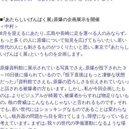
■「あたらしいげんばく展」原爆の企画展示を開催
＜中村＞
8月を迎えるにあたり、広島や長崎に足を運べる人のみならず、
もっと多くの人に原爆について知見を広げてもらいたい、若い
世代の人にも刺さるものがつくりたいと思い、東京で「あたらし
いげんばく展」というものを企画します。
原爆資料館に展示されている写真でさえ、原爆が投下された３
～10日後に撮られているので、「投下直後はもっと凄惨な状態
だった」「資料館でさえも、原爆の恐ろしさを伝えきれていない」
と話される被爆者の方もいます。しかし、私が今回企画したも
のは、よりビジュアルが綺麗で、被爆者からすれば物足りないも
の。核の脅威はこんなもんじゃないと言われるものです。それ
でも、若い世代にはショッキングなものであることは変わらな
いし、核兵器の問題から目を背けてしまう、障壁になっていると
考えています。
まずは、我々の世代の準備運動になるような場