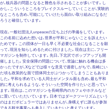
が、核兵器の問題となると難色を示されることが多いです。し
かし、こういうところをブレイクスルーしていくことが、実験的
なところも含め、可能にしていけたら面白い取り組みになるだ
ろうと確信しています。
現在、一般社団法人unpeaceの立ち上げの準備をしています。
この名前に込めた想いは、世界が平和じゃないことを訴えたい
ためです。この団体が一日も早く不必要な社会になることを願
って、現況を知らしめるために付けました。現在は主に、フリー
マガジンを制作しています。先日、下北沢でポップアップも開
催しました。安全保障の問題について、世論に触れる機会は多
かったですが、Xなどでは様々な意見で過密しがちで、長崎にい
た頃も政策的な面で団体同士がぶつかってしまうこともありま
した。平和を求めている人同士がメンタル面も含め、最も平和
的に考えられるような、そういった空間を作りたいと思ってい
ます。現在は、このマガジンを長崎県内のカフェやホテルなど
に置いていただいています。日本ではダークツーリズムという
のはまだポピュラーではありませんが、身構えずに誰もが参加
できる観光事業へも参入していきたいと考えています。