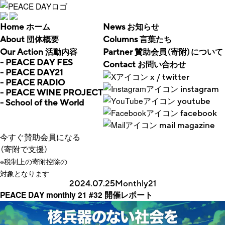
Home
ホーム
News
お知らせ
About
団体概要
Columns
言葉たち
Our Action
活動内容
Partner
賛助会員（寄附）について
- PEACE DAY FES
Contact
お問い合わせ
- PEACE DAY21
x / twitter
- PEACE RADIO
instagram
- PEACE WINE PROJECT
youtube
- School of the World
facebook
mail magazine
今すぐ賛助会員になる
（寄附で支援）
※税制上の寄附控除の
対象となります
2024.07.25
Monthly21
PEACE DAY monthly 21 #32 開催レポート