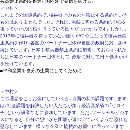
兵器禁止条約を推進。国内外で発信を続ける。
＜中村＞
これまでの国際条約で、核兵器そのものを禁止する条約という
ものはありませんでした。それは、軍縮に関わる条約の中心を
担っていたのは核を持っている国々だったからです。しかし、
2017年に核兵器を持っていない国々が中心になって核兵器禁
止条約を作り、各国のパートナー団体が自国の政府に対し訴え
続けています。日本も核兵器禁止条約に加盟しておらず、私た
ちは日本のパートナー団体として、政府に対して日々働きかけ
を続けています。
■平和産業を自分の生業にしてくために
＜中村＞
この理念をどうお金にしていくが、当面の私の課題です。
まず
は、社会課題を解決したい人たちが集う経済産業省の「ゼロイ
チ」という事業などに参加しています。ただ、ソーシャルビジネ
スになると、自分の想いから距離が遠のいていくような恐れも
懸念しています。様々な企業に協賛のお願いに回っています