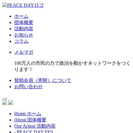
ホーム
団体概要
活動内容
お知らせ
コラム
メルマガ
100万人の市民の力で政治を動かすネットワークをつく
ります！
賛助会員（寄附）について
お問い合わせ
Home
ホーム
About
団体概要
Our Action
活動内容
- PEACE DAY FES