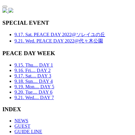
SPECIAL EVENT
9.17. Sat.
PEACE DAY 2022@ソレイユの丘
9.21. Wed.
PEACE DAY 2022@代々木公園
PEACE DAY WEEK
9.15. Thu.
... DAY 1
9.16. Fri.
... DAY 2
9.17. Sat.
... DAY 3
9.18. Sun.
... DAY 4
9.19. Mon.
... DAY 5
9.20. Tue.
... DAY 6
9.21. Wed.
... DAY 7
INDEX
NEWS
GUEST
GUIDE LINE