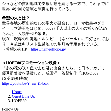
シュなどの貧困地域で支援活動を続ける一方で、これまでに
世界14か国で講演と演奏を行っている。
希望の火とは？
世界各地の歴史的な16の聖火が融合し、ローマ教皇やダラ
イ・ラマ法王をはじめ、66万7千人以上の人々の祈りが込め
られた、人類平和の象徴。
現在、釈尊の生誕地・ルンビニ（ネパール）に常灯されてお
り、今後はキリスト生誕地での常灯も予定されている。
（希望の火HP：
https://flameofhope.jp/
）
＜HOPE80プロモーション映像＞
「あの花の咲く丘でまた君と出会えたら」で日本アカデミー
優秀監督賞を受賞した、成田洋一監督制作『HOPO80』
(３分紹介映像)
https://youtu.be/Y_aw-i14ozk
Home
Guest Line Up
HOPE80
Follow Us