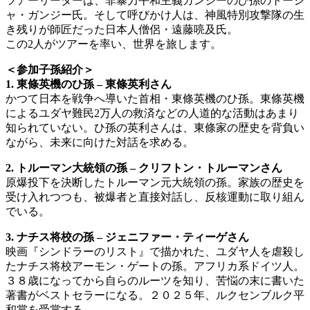
ツアーリーダーは、非暴力平和主義ガンジーのひ孫のトーシ
ャ・ガンジー氏。そして呼びかけ人は、神風特別攻撃隊の生
き残りが師匠だった日本人僧侶・遠藤喨及氏。
この2人がツアーを率い、世界を旅します。
＜参加子孫紹介＞
1. 東條英機のひ孫 – 東條英利さん
かつて日本を戦争へ導いた首相・東條英機のひ孫。東條英機
によるユダヤ難民2万人の救済などの人道的な活動はあまり
知られていない。ひ孫の英利さんは、東條家の歴史を背負い
ながら、未来に向けた対話を求める。
2. トルーマン大統領の孫 – クリフトン・トルーマンさん
原爆投下を決断したトルーマン元大統領の孫。家族の歴史を
受け入れつつも、被爆者と直接対話し、反核運動に取り組ん
でいる。
3. ナチス将校の孫 – ジェニファー・ティーゲさん
映画『シンドラーのリスト』で描かれた、ユダヤ人を虐殺し
たナチス将校アーモン・ゲートの孫。アフリカ系ドイツ人。
３８歳になってから自らのルーツを知り、苦悩の末に書いた
著書がベストセラーになる。２０２５年、ルクセンブルク平
和賞を受賞する。