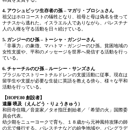
4. アウシュビッツ生存者の孫 – マガリ・ブロシュさん
祖父はホロコーストの犠牲となり、祖母と母は偽名を使って
ナチスから逃れた。イスラエル人でありながら、パレスチナ
人の人権を守る活動を日々続けている。
5. ガンジーのひ孫 – トーシャ・ガンジーさん
「非暴力」の象徴、マハトマ・ガンジーのひ孫。貧困地域の
女性支援や、平和のメッセージを世界へ発信する活動を行っ
ている。
6. チャーチルのひ孫 – ルーシー・サンズさん
ブラジルでストリートチルドレンの支援活動に従事。現在は
留学生や支援が必要な生徒に英語を教える傍ら、様々な平和
活動を行っている。
【HOPE80 創設者】
遠藤 喨及（えんどう・りょうきゅう）
和田寺住職／音楽家／タオ指圧創始者／「希望の火」国際委
員会代表。
幼少期をニューヨークで育ち、１８歳から元神風特攻隊の師
の元で修行する。パレスチナなどの紛争地域や、バングラデ