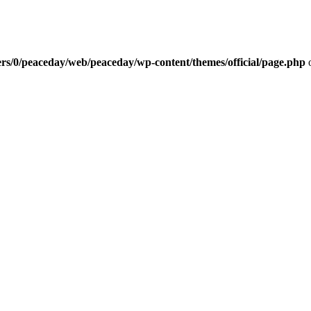
rs/0/peaceday/web/peaceday/wp-content/themes/official/page.php
o