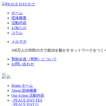
ホーム
団体概要
活動内容
お知らせ
コラム
メルマガ
100万人の市民の力で政治を動かすネットワークをつく
賛助会員（寄附）について
お問い合わせ
Home
ホーム
About
団体概要
Our Action
活動内容
- PEACE DAY FES
- PEACE DAY21