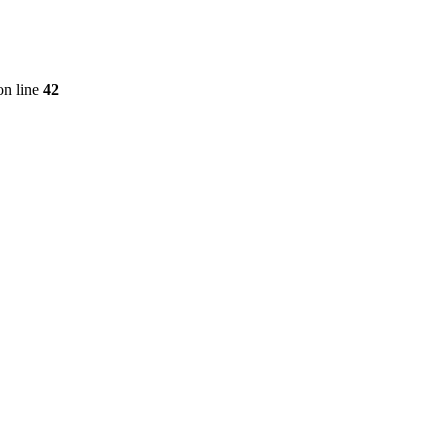
n line
42