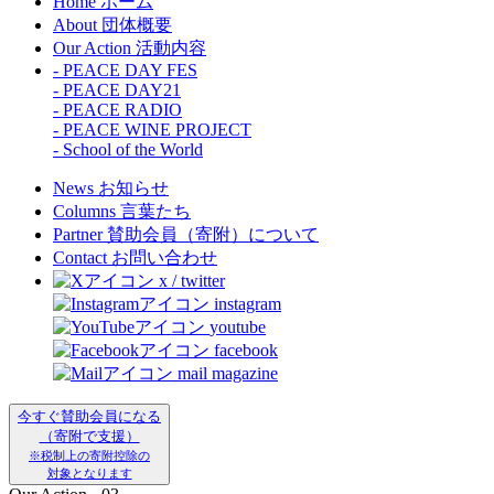
Home
ホーム
About
団体概要
Our Action
活動内容
- PEACE DAY FES
- PEACE DAY21
- PEACE RADIO
- PEACE WINE PROJECT
- School of the World
News
お知らせ
Columns
言葉たち
Partner
賛助会員（寄附）について
Contact
お問い合わせ
x / twitter
instagram
youtube
facebook
mail magazine
今すぐ賛助会員になる
（寄附で支援）
※税制上の寄附控除の
対象となります