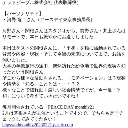
テッドピープル株式会社 代表取締役）
【パーソナリティ】
・河野 竜二さん（アースデイ東京事務局長）
河野さん・関根さんはスタジオから、前野さん・井上さんは
リモートで、本日も賑やかにお送りしました！
本日はゲストの関根さんに、「平和」を軸に活動されている
背景や内容・現状・そして今後の未来についてまで、お話を
伺いました。
大学の卒業旅行の途中、偶然訪れた紛争地で世界の現実を知
ったという関根さん。
そこから様々な活動をされる、「モチベーション」は？現状
や情勢を「知る」こととは・・・？？
様々なことで揺れ動く厳しい社会情勢ですが、今一度「平
和」について考えていきたいですね！
毎月開催されている「PEACE DAY monthly21」
2月は関根さんが主催ということですので、そちらも是非チ
ェックしてみてください！
https://pdmonthly20230221.peatix.com