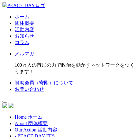
ホーム
団体概要
活動内容
お知らせ
コラム
メルマガ
100万人の市民の力で政治を動かすネットワークをつく
ります！
賛助会員（寄附）について
お問い合わせ
Home
ホーム
About
団体概要
Our Action
活動内容
- PEACE DAY FES