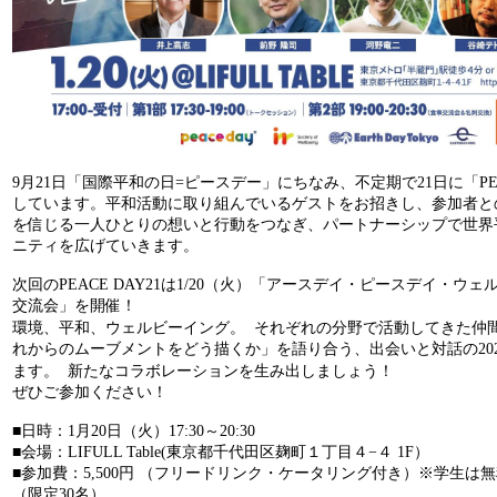
9月21日「国際平和の日=ピースデー」にちなみ、不定期で21日に「PEAC
しています。平和活動に取り組んでいるゲストをお招きし、参加者と
を信じる一人ひとりの想いと行動をつなぎ、パートナーシップで世界
ニティを広げていきます。
次回のPEACE DAY21は1/20（火）「アースデイ・ピースデイ・ウ
交流会」を開催！
環境、平和、ウェルビーイング。 それぞれの分野で活動してきた仲
れからのムーブメントをどう描くか」を語り合う、出会いと対話の20
ます。 新たなコラボレーションを生み出しましょう！
ぜひご参加ください！
■日時：1月20日（火）17:30～20:30
■会場：LIFULL Table(東京都千代田区麹町１丁目４−４ 1F）
■参加費：5,500円 （フリードリンク・ケータリング付き）
※学生は無
（限定30名）