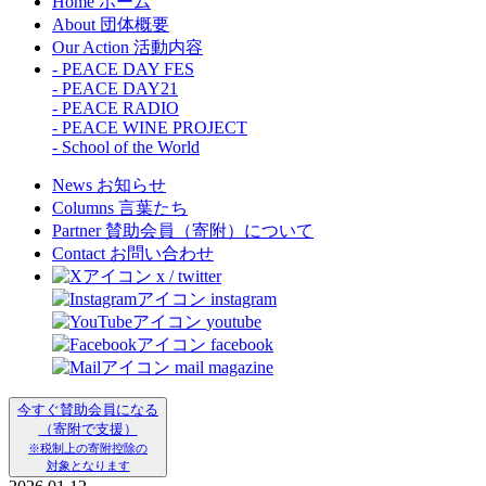
Home
ホーム
About
団体概要
Our Action
活動内容
- PEACE DAY FES
- PEACE DAY21
- PEACE RADIO
- PEACE WINE PROJECT
- School of the World
News
お知らせ
Columns
言葉たち
Partner
賛助会員（寄附）について
Contact
お問い合わせ
x / twitter
instagram
youtube
facebook
mail magazine
今すぐ賛助会員になる
（寄附で支援）
※税制上の寄附控除の
対象となります