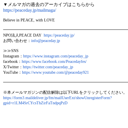
▼メルマガの過去のアーカイブはこちらから
https://peaceday.jp/mailmaga/
Believe in PEACE, with LOVE
━━━━━━━━━━━━━━━━━━━━━━━━━━━━━━━
NPO法人PEACE DAY
https://peaceday.jp/
お問い合わせ：
info@peaceday.jp
≫≫SNS
Instagram：
https://www.instagram.com/peaceday_jp
facebook：
https://www.facebook.com/Peacedayfes/
X/Twitter：
https://twitter.com/peaceday_jp
YouTube：
https://www.youtube.com/@peaceday921
━━━━━━━━━━━━━━━━━━━━━━━━━━━━━━━
※本メールマガジンの配信解除は以下URLをクリックしてください。
https://form3.maildeliver.jp/fm/mailUserExt/showUnregisterForm?
gpid=r1LM4SrCYcsThZirFaTndpqPzD