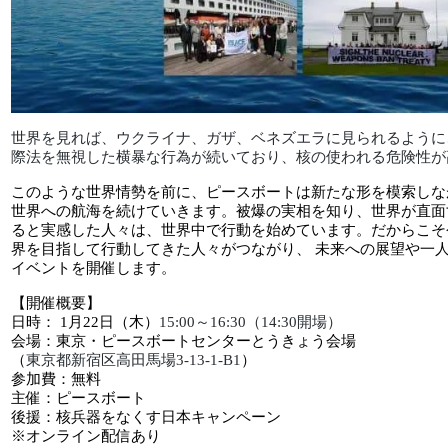
世界を見れば、ウクライナ、ガザ、ベネズエラに見られるように
際法を無視した横暴な行為が続いており、核の使われる危険性が
このような世界情勢を前に、ピースボートは新たな形を模索しな
世界への航海を続けていきます。被爆の実相を知り、世界が直面
ると実感した人々は、世界中で行動を始めています。だからこそ
界を目指して行動してきた人々がつながり、 未来への展望や一
イベントを開催します。
【開催概要】
日時： 1月22日（木）
15:00～16:30（14:30開場）
会場：東京・ピースボートセンターとうきょう会場
（
東京都新宿区高田馬場3-13-1-B1
）
参加費：無料
主催：ピースボート
後援：核兵器をなくす日本キャンペーン
※オンライン配信あり