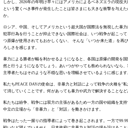
しかし、2026年の年明け早々にはアメリカによるベネズエラの現役
という驚くべき事件が発生したことは皆さまにも大きな衝撃を与えた
か。
ロシア、中国、そしてアメリカという超大国が国際法を無視した暴力
犯罪行為を行うことが抑止できない国際社会は、いつ戦争が起こって
つ原爆が使用されてもおかしくない、 そんな「いつか来た道」を再
ろしさを感じます。
暴力による勝者が幅を利かせるようになると、各国は原爆の開発を国
然と行うようになるでしょう。あいつがやっても咎められないなら、
主導者たちはそのような不穏な思いを増幅させているように感じます
私たちPEACE DAYの使命は、非暴力と対話によって戦争の火種を“
て消していくことです。何があっても暴力や武力で解決することなど
私たちは紛争、戦争には双方の主張があるため一方の国や組織を支持
中立の立場から「非暴力」と「対話」を働きかけます。
戦争はたった一握りの指導者によって巻き起こされます。一方で99.99
戦いなど望んでいません。日本政府に非暴力と対話の場を設けること