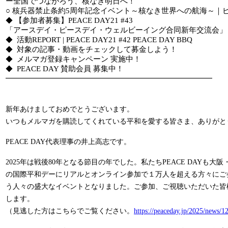
ー全国でつながろう、核なき明日へ！
○ 核兵器禁止条約5周年記念イベント～核なき世界への航海～｜
【参加者募集】PEACE DAY21 #43
◆
「アースデイ・ピースデイ・ウェルビーイング合同新年交流会」
活動REPORT | PEACE DAY21 #42 PEACE DAY BBQ
◆
対象の記事・動画をチェックして募金しよう！
◆
メルマガ登録キャンペーン 実施中！
◆
PEACE DAY 賛助会員 募集中！
◆
━━━━━━━━━━━━━━━━━━━━━━━━━━━━━
新年あけましておめでとうございます。
いつもメルマガを購読してくれている平和を愛する皆さま、ありがと
PEACE DAY代表理事の井上高志です。
2025年は戦後80年となる節目の年でした。私たちPEACE DAYも大阪
の国際平和デーにリアルとオンライン参加で１万人を超える方々にご
う人々の盛大なイベントとなりました。ご参加、ご視聴いただいた皆
します。
（見逃した方はこちらでご覧ください。
https://peaceday.jp/2025/news/1