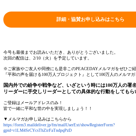
詳細・協賛お申し込みはこちら
今号も最後までお読みいただき、ありがとうございました。
次回の配信は、2/10（火）を予定しています。
※ご家族やご友人や同僚にも是非このPEACEDAYメルマガをぜひご
『平和の声を届ける100万人プロジェクト』として100万人のメルマガ
国内外での紛争や戦争など、いざという時には100万人の署
リーダーに手交しリーダーとしての具体的な行動をしてもら
ご登録はメールアドレスのみ！
皆で一緒に平和な世の中を実現しましょう！！
▼
メルマガお申し込みはこちらから
https://form3.maildeliver.jp/fm/mailUserExt/showRegisterForm?
gpid=r1LM4SrCYcsThZirFaTndpqPzD