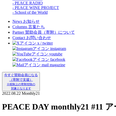
- PEACE RADIO
- PEACE WINE PROJECT
- School of the World
News
お知らせ
Columns
言葉たち
Partner
賛助会員（寄附）について
Contact
お問い合わせ
x / twitter
instagram
youtube
facebook
mail magazine
今すぐ賛助会員になる
（寄附で支援）
※税制上の寄附控除の
対象となります
2022.08.22
Monthly21
PEACE DAY monthly21