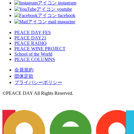
instagram
youtube
facebook
mail magazine
PEACE DAY FES
PEACE DAY21
PEACE RADIO
PEACE WINE PROJECT
School of the World
PEACE COLUMNS
会員規約
団体定款
プライバシーポリシー
©️PEACE DAY All Rights Reserved.