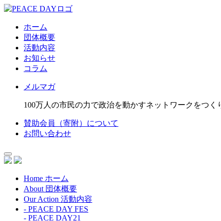
ホーム
団体概要
活動内容
お知らせ
コラム
メルマガ
100万人の市民の力で政治を動かすネットワークをつく
賛助会員（寄附）について
お問い合わせ
Home
ホーム
About
団体概要
Our Action
活動内容
- PEACE DAY FES
- PEACE DAY21