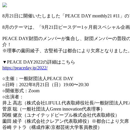
8月21日に開催いたしました「PEACE DAY monthly21 
8月のテーマは、「9月21日ピースデー1ヶ月前スペシャル企
PEACE DAY財団のメンバーが集合し、財団メンバーの普段
介！
※理事の薗田綾子、古堅裕子は都合により欠席となりました
▼PEACE DAY2022の詳細はこちら
https://peaceday.jp/2022/
○主催：一般財団法人PEACE DAY
○日時：2022年8月21日（日）19:00〜20:30
○開催形式：Zoom
○出演者：
井上 高志（株式会社LIFULL代表取締役社長/一般財団法人PE
菅原 聡（一般社団法人Green innovation代表理事）
関根 健次（ユナイテッドピープル株式会社代表取締役）
薗田 綾子（株式会社クレアン代表取締役）※都合により欠席
谷崎 テトラ（構成作家/京都芸術大学客員教授）