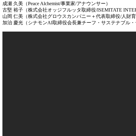
成瀬 久美（Peace Alchemist/事業家/アナウンサー）
古堅 裕子（株式会社オッジフルッタ取締役/ISEMITATE IN
山岡 仁美（株式会社グロウスカンパニー＋代表取締役/人財
加治 慶光（シナモンAI取締役会長兼チーフ・サステナブル・デベロ