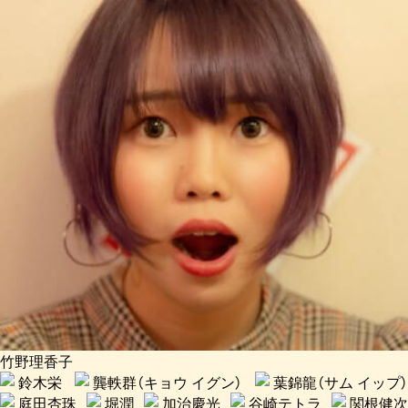
竹野理香子
鈴木栄
龔軼群（キョウ イグン）
葉錦龍（サム イップ）
庭田杏珠
堀潤
加治慶光
谷崎テトラ
関根健次