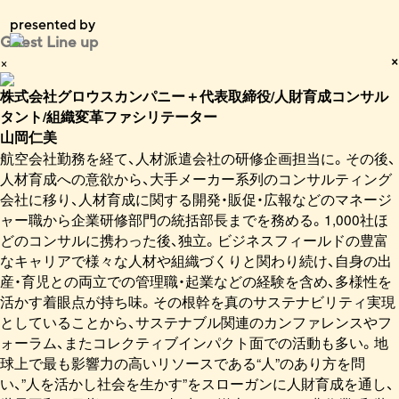
presented by
Guest
Line up
×
×
株式会社グロウスカンパニー＋代表取締役/人財育成コンサル
タント/組織変革ファシリテーター
山岡仁美
航空会社勤務を経て、人材派遣会社の研修企画担当に。その後、
人材育成への意欲から、大手メーカー系列のコンサルティング
会社に移り、人材育成に関する開発・販促・広報などのマネージ
ャー職から企業研修部門の統括部長までを務める。1,000社ほ
どのコンサルに携わった後、独立。ビジネスフィールドの豊富
なキャリアで様々な人材や組織づくりと関わり続け、自身の出
産・育児との両立での管理職・起業などの経験を含め、多様性を
活かす着眼点が持ち味。その根幹を真のサステナビリティ実現
としていることから、サステナブル関連のカンファレンスやフ
ォーラム、またコレクティブインパクト面での活動も多い。地
球上で最も影響力の高いリソースである“人”のあり方を問
い、”人を活かし社会を生かす”をスローガンに人財育成を通し、