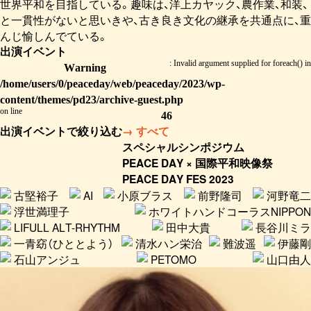
世界平和を目指している。趣味は、洋上カヤック、農作業、和装、
と一貫性がないと思いきや、古き良き文化の継承を共通点に、重
んじ愉しんでている。
出演イベント
: Invalid argument supplied for foreach() in
Warning
/home/users/0/peaceday/web/peaceday/2023/wp-
content/themes/pd23/archive-guest.php
on line
46
出演イベントで絞り込む
→ すべて
スペシャルシンポジウム
PEACE DAY × 国際平和映像祭
PEACE DAY FES 2023
古堅裕子
AI
小原ブラス
前野隆司
河野竜二
浮世満理子
ホワイトハンドコーラスNIPPON
LIFULL ALT-RHYTHM
田中大貴
長谷川ミラ
一青窈（ひととよう）
清水ハン栄治
難波遥
伊藤剛
石山アンジュ
PETOMO
山口由人