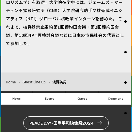
ロリズム学）を取得。大学院在学中には、ジェームズ・マー
ティン不拡散研究所（CNS）大学院研究助手や核脅威イニシ
アティブ（NTI）グローバル核政策インターンを務めた。 こ
れまで、核兵器禁止条約第1回締約国会議・第2回締約国会
議、第10回NPT再検討会議などに日本の市民社会の代表とし
て参加した。
Home
Guest Line Up
浅野英男
News
Event
Guest
Comment
PEACE DAY×国際平和映像祭2024