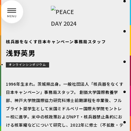
MENU
核兵器をなくす日本キャンペーン事務局スタッフ
浅野英男
オンラインシンポジウム
1996年生まれ。茨城県出身。一般社団法人「核兵器をなくす
日本キャンペーン」事務局スタッフ。 創価大学国際教養学
部、神戸大学院国際協力研究科博士前期課程を卒業後、フル
ブライト奨学生として米国ミドルベリー国際大学院モントレ
ー校に進学。米中の核政策およびNPT・核兵器禁止条約にお
ける核軍縮などについて研究し、2022年に修士（不拡散・テ