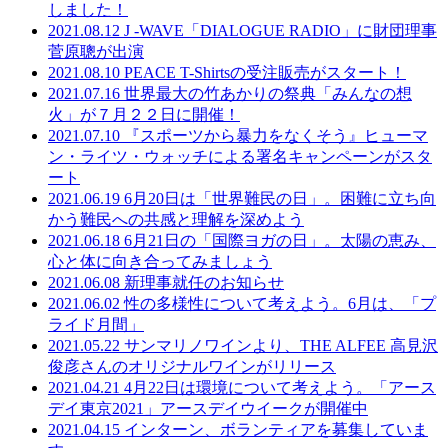
しました！
2021.08.12
J -WAVE「DIALOGUE RADIO」に財団理事
菅原聰が出演
2021.08.10
PEACE T-Shirtsの受注販売がスタート！
2021.07.16
世界最大の竹あかりの祭典「みんなの想
火」が７月２２日に開催！
2021.07.10
『スポーツから暴力をなくそう』ヒューマ
ン・ライツ・ウォッチによる署名キャンペーンがスタ
ート
2021.06.19
6月20日は「世界難民の日」。困難に立ち向
かう難民への共感と理解を深めよう
2021.06.18
6月21日の「国際ヨガの日」。太陽の恵み、
心と体に向き合ってみましょう
2021.06.08
新理事就任のお知らせ
2021.06.02
性の多様性について考えよう。6月は、「プ
ライド月間」
2021.05.22
サンマリノワインより、THE ALFEE 高見沢
俊彦さんのオリジナルワインがリリース
2021.04.21
4月22日は環境について考えよう。「アース
デイ東京2021」アースデイウイークが開催中
2021.04.15
インターン、ボランティアを募集していま