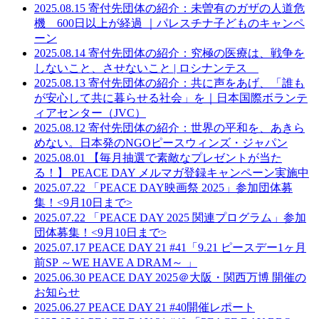
2025.08.15
寄付先団体の紹介：未曽有のガザの人道危
機 600日以上が経過 ｜パレスチナ子どものキャンペ
ーン
2025.08.14
寄付先団体の紹介：究極の医療は、戦争を
しないこと、させないこと | ロシナンテス
2025.08.13
寄付先団体の紹介：共に声をあげ、「誰も
が安心して共に暮らせる社会」を｜日本国際ボランテ
ィアセンター（JVC）
2025.08.12
寄付先団体の紹介：世界の平和を、あきら
めない。日本発のNGOピースウィンズ・ジャパン
2025.08.01
【毎月抽選で素敵なプレゼントが当た
る！】 PEACE DAY メルマガ登録キャンペーン実施中
2025.07.22
「PEACE DAY映画祭 2025」参加団体募
集！<9月10日まで>
2025.07.22
「PEACE DAY 2025 関連プログラム」参加
団体募集！<9月10日まで>
2025.07.17
PEACE DAY 21 #41「9.21 ピースデー1ヶ月
前SP ～WE HAVE A DRAM～ 」
2025.06.30
PEACE DAY 2025＠大阪・関西万博 開催の
お知らせ
2025.06.27
PEACE DAY 21 #40開催レポート