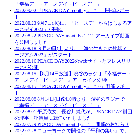
「幸福デー・アースデイ・ピースデー」
2022.09.02
「PEACE DAY monthly 21 #11」開催レポー
ト
2022.08.23
9月7日(水)に、「ピースデーからはじまるア
ースデイ2023」が開催
2022.08.22
PEACE DAY monthly21 #11 アーカイブ動画
を公開しました
2022.08.18
８月20日(土)より、「海の生きもの地球ミュ
ージアム2022」がスタート
2022.08.16
PEACE DAY2022のwebサイトとプレスリリ
ースが公開
2022.08.15
【8月14日放送】渋谷のラジオ『幸福デー・
アースデイ・ピースデー』アーカイブ公開中
2022.08.15
「PEACE DAY monthly 21 #10」開催レポー
ト
2022.08.08
8月14日(日)朝10時より、渋谷のラジオで
「幸福デー・アースデイ・ピースデー」
2022.08.01
平原依文、長谷川純代が、PEACE DAY財団
の理事・評議員に就任いたしました
2022.07.29
PEACE DAY monthly21 #11 開催のお知らせ
2022.07.28
ニューヨークで開催の『平和の集い』で、