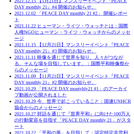
2021.12.15
【1月21日】マンスリーイベント『PEACE
DAY monthly 21』#4 開催のお知らせ。
2021.12.02
「PEACE DAY monthly 21 #2」 開催レポー
ト
2021.11.22
ヒューマン・ライツ・ウォッチとは：国際
人権NGOヒューマン・ライツ・ウォッチからのメッセ
ージ
2021.11.15
【12月21日】マンスリーイベント『PEACE
DAY monthly 21』#3 開催のお知らせ。
2021.11.11
映像を通じて世界を知り、人々がつなが
る。そんな場を目指しています。：国際平和映像祭か
らのメッセージ
2021.11.09
【11月21日】マンスリーイベント『PEACE
DAY monthly 21』#2 開催のお知らせ。
2021.10.29
「PEACE DAY montyhly21 #1」のアーカイ
ブ動画が公開されました
2021.10.29
今、世界で起こっていること：国連UNHCR
協会からのメッセージ
2021.10.27
対話を通じて『世界平和』に向けた100万人
の行動変容を目指す「PEACE DAY monthly 21」がスタ
ート
2021.10.22
「平和の風」を目指して：認定特定非営利