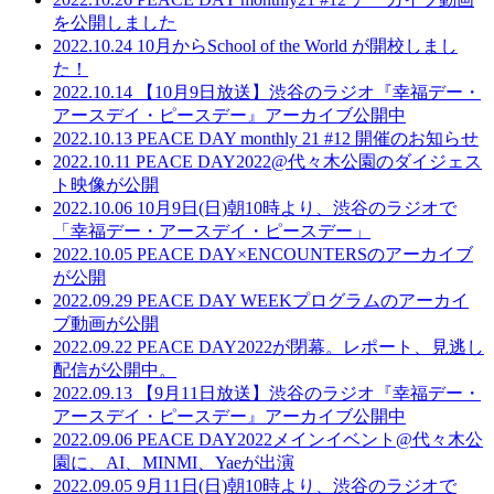
を公開しました
2022.10.24
10月からSchool of the World が開校しまし
た！
2022.10.14
【10月9日放送】渋谷のラジオ『幸福デー・
アースデイ・ピースデー』アーカイブ公開中
2022.10.13
PEACE DAY monthly 21 #12 開催のお知らせ
2022.10.11
PEACE DAY2022@代々木公園のダイジェス
ト映像が公開
2022.10.06
10月9日(日)朝10時より、渋谷のラジオで
「幸福デー・アースデイ・ピースデー」
2022.10.05
PEACE DAY×ENCOUNTERSのアーカイブ
が公開
2022.09.29
PEACE DAY WEEKプログラムのアーカイ
ブ動画が公開
2022.09.22
PEACE DAY2022が閉幕。レポート、見逃し
配信が公開中。
2022.09.13
【9月11日放送】渋谷のラジオ『幸福デー・
アースデイ・ピースデー』アーカイブ公開中
2022.09.06
PEACE DAY2022メインイベント@代々木公
園に、AI、MINMI、Yaeが出演
2022.09.05
9月11日(日)朝10時より、渋谷のラジオで