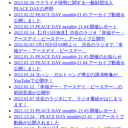
2022.02.26
ウクライナ情勢に関する一般財団法人
PEACE DAYの声明
2022.02.22
PEACE DAY monthly21 #5 アーカイブ動画を
公開しました
2022.02.15
PEACE DAY monthly 21 #4 開催レポート
2022.02.14
【2月13日放送】渋谷のラジオ『幸福デー・
アースデイ・ピースデー』アーカイブ公開中
2022.02.03
2月13日(日)10時より、渋谷のラジオで「幸
福デー・アースデイ・ピースデー」
2022.01.31
PEACE DAY monthly 21 #5 開催のお知らせ
2022.01.25
PEACE DAY monthly21 #4 アーカイブ動画を
公開しました
2022.01.24
ヨハン・ガルトゥング博士の講演映像が、
YouTubeで公開中！
2022.01.12
『幸福デー・アースデイ・ピースデー』の
初回音源が公開中
2022.01.07
渋谷のラジオにて、ラジオ番組がはじまり
ます！
2021.12.31
PEACE DAY monthly 21 #3 開催レポート
2021.12.24
「PEACE DAY monthly21 #2」のアーカイブ
動画が公開されました