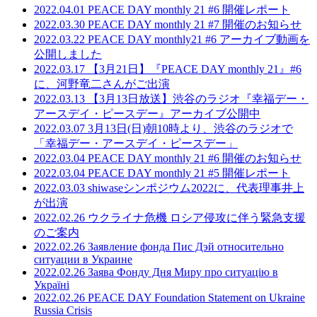
2022.04.01
PEACE DAY monthly 21 #6 開催レポート
2022.03.30
PEACE DAY monthly 21 #7 開催のお知らせ
2022.03.22
PEACE DAY monthly21 #6 アーカイブ動画を
公開しました
2022.03.17
【3月21日】『PEACE DAY monthly 21』#6
に、河野竜二さんがご出演
2022.03.13
【3月13日放送】渋谷のラジオ『幸福デー・
アースデイ・ピースデー』アーカイブ公開中
2022.03.07
3月13日(日)朝10時より、渋谷のラジオで
「幸福デー・アースデイ・ピースデー」
2022.03.04
PEACE DAY monthly 21 #6 開催のお知らせ
2022.03.04
PEACE DAY monthly 21 #5 開催レポート
2022.03.03
shiwaseシンポジウム2022に、代表理事井上
が出演
2022.02.26
ウクライナ危機 ロシア侵攻に伴う緊急支援
のご案内
2022.02.26
Заявление фонда Пис Дэй относительно
ситуации в Украине
2022.02.26
Заява Фонду Дня Миру про ситуацію в
Україні
2022.02.26
PEACE DAY Foundation Statement on Ukraine
Russia Crisis