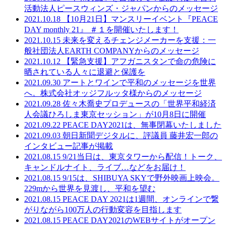
活動法人ピースウィンズ・ジャパンからのメッセージ
2021.10.18
【10月21日】マンスリーイベント『PEACE
DAY monthly 21』 ＃１を開催いたします！
2021.10.15
未来を変えるチェンジメーカーを支援：一
般社団法人EARTH COMPANYからのメッセージ
2021.10.12
【緊急支援】アフガニスタンで命の危険に
晒されている人々に退避と保護を
2021.09.30
アートとワインで平和のメッセージを世界
へ。株式会社オッジフルッタ様からのメッセージ
2021.09.28
佐々木喬史プロデュースの「世界平和経済
人会議ひろしま東京セッション」が10月8日に開催
2021.09.22
PEACE DAY2021は、無事閉幕いたしました
2021.09.03
朝日新聞デジタルに、評議員 藤井宏一郎の
インタビュー記事が掲載
2021.08.15
9/21当日は、東京タワーから配信！トーク、
キャンドルナイト、ライブ…などをお届け！
2021.08.15
9/15は、SHIBUYA SKYで野外映画上映会。
229mから世界を見渡し、平和を望む
2021.08.15
PEACE DAY 2021は1週間、オンラインで繋
がりながら100万人の行動変容を目指します
2021.08.15
PEACE DAY2021のWEBサイトがオープン