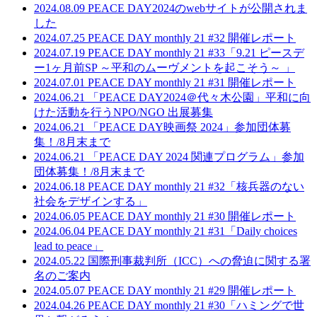
2024.08.09
PEACE DAY2024のwebサイトが公開されま
した
2024.07.25
PEACE DAY monthly 21 #32 開催レポート
2024.07.19
PEACE DAY monthly 21 #33「9.21 ピースデ
ー1ヶ月前SP ～平和のムーヴメントを起こそう～ 」
2024.07.01
PEACE DAY monthly 21 #31 開催レポート
2024.06.21
「PEACE DAY2024＠代々木公園」平和に向
けた活動を行うNPO/NGO 出展募集
2024.06.21
「PEACE DAY映画祭 2024」参加団体募
集！/8月末まで
2024.06.21
「PEACE DAY 2024 関連プログラム」参加
団体募集！/8月末まで
2024.06.18
PEACE DAY monthly 21 #32「核兵器のない
社会をデザインする」
2024.06.05
PEACE DAY monthly 21 #30 開催レポート
2024.06.04
PEACE DAY monthly 21 #31「Daily choices
lead to peace」
2024.05.22
国際刑事裁判所（ICC）への脅迫に関する署
名のご案内
2024.05.07
PEACE DAY monthly 21 #29 開催レポート
2024.04.26
PEACE DAY monthly 21 #30「ハミングで世