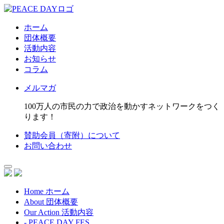
ホーム
団体概要
活動内容
お知らせ
コラム
メルマガ
100万人の市民の力で政治を動かすネットワークをつく
ります！
賛助会員（寄附）について
お問い合わせ
Home
ホーム
About
団体概要
Our Action
活動内容
- PEACE DAY FES