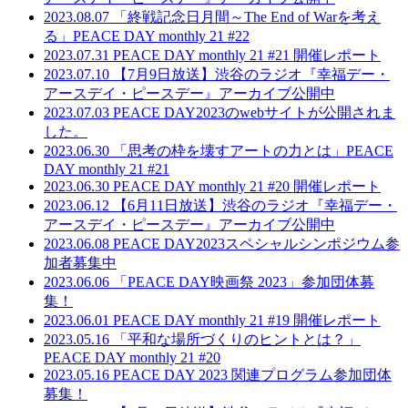
2023.08.07
「終戦記念日月間～The End of Warを考え
る」PEACE DAY monthly 21 #22
2023.07.31
PEACE DAY monthly 21 #21 開催レポート
2023.07.10
【7月9日放送】渋谷のラジオ『幸福デー・
アースデイ・ピースデー』アーカイブ公開中
2023.07.03
PEACE DAY2023のwebサイトが公開されま
した。
2023.06.30
「思考の枠を壊すアートの力とは」PEACE
DAY monthly 21 #21
2023.06.30
PEACE DAY monthly 21 #20 開催レポート
2023.06.12
【6月11日放送】渋谷のラジオ『幸福デー・
アースデイ・ピースデー』アーカイブ公開中
2023.06.08
PEACE DAY2023スペシャルシンポジウム参
加者募集中
2023.06.06
「PEACE DAY映画祭 2023」参加団体募
集！
2023.06.01
PEACE DAY monthly 21 #19 開催レポート
2023.05.16
「平和な場所づくりのヒントとは？」
PEACE DAY monthly 21 #20
2023.05.16
PEACE DAY 2023 関連プログラム参加団体
募集！