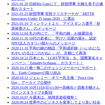
2021.01.29
日経Biz Gateにて、財団理事 大橋久美子の連
載がスタート
2021.01.25
財団理事 安田クリスチーナが「MITTR
Innovators Under 35 Japan 2020」に選出
2021.01.19
フィンランドより、アイスダンス選手「折
原裕香さん」のメッセージ
2020.12.04
丸の内にて、「平和の鐘」お披露目会
2020.11.16
10代の若者に、学びと活躍の場を。認定
NPO法人カタリバ様からのメッセージ
2020.11.10
平和の鐘の物語『平和成祈鐘（へいわにな
れやいのるはこのかね）』が、京都にて再演
2020.10.22
日本にも「LGBT平等法」を。国際署名キャ
ンペーン「EqualityActJapan 」がスタート！
2020.10.15
唯一無二のチェンジメーカーにサポート
を。Earth Companyの取り組み
2020.10.12
ジェレミー・ギリー氏主催「Peace One
Day」アーカイブ公開中
2020.10.09
10月11日(日)11:00〜高橋歩と四角大輔さん
のインスタライブを配信
2020.10.07
今週末は、地球音楽収穫祭！
2020.09.24
世界中のビジネスを変革してより良い社会