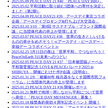
2025.05.09
PEACE DAY 21 #40 「PEACE DAY BBQ」
2025.05.02
平和活動に取り組む5団体への寄付を決定し
ました（第2期）
2025.04.09
PEACE DAY21 #39 アースデイ東京コラボ
企画「アースデイプロギング&打ち上げ大交流会」
2025.03.10
3/19 「第9回 サステナブル・ブランド国際会
議」に当団体代表の井上が登壇します
2025.03.07
PEACE DAY21 #38 世界の生きとしいける
ものの幸せをめざそう！≪アースデイ・ピースデー・
幸福デー コラボイベント≫
2025.02.25
3月11日の夜は「世界平和」でつながろう！
PeaceOnEarth 311未来へのつどい
2025.02.05
PEACE DAY 21 #37 「日本被団協ノーベル
平和賞受賞記念 LOVE＆PEACEパレード2025 in
SHIBUYA 」開催にむけた作P会議（説明会）
2025.01.31
2/9 「被爆80年 核兵器をなくす国際市民フォ
ーラム」に当団体代表の井上が登壇します
2025.01.23
PEACE DAY 21 #36 開催レポート
2025.01.21
無料で地球一周しながら平和について世界
へ発信！「PEACE DAY MESSENGER」募集！
2025.01.18
核禁条約発効４周年記念イベント 開催！
2025.01.08
PEACE DAY 21 #36 「アースデイ&ピースデ