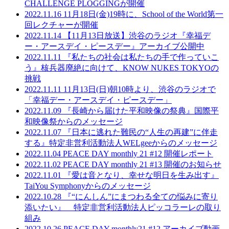
CHALLENGE PLOGGINGが開催
2022.11.16
11月18日(金)19時に、School of the World第一
回レクチャーが開催
2022.11.14
【11月13日放送】渋谷のラジオ『幸福デ
ー・アースデイ・ピースデー』アーカイブ公開中
2022.11.11
『私たちの社会は私たちの手で作っていこ
う』核兵器廃絶に向けて、KNOW NUKES TOKYOの
挑戦
2022.11.11
11月13日(日)朝10時より、渋谷のラジオで
「幸福デー・アースデイ・ピースデー」
2022.11.09
『長崎から届けた平和映像の祭典』国際平
和映像祭からのメッセージ
2022.11.07
『日本に逃れた難民の“人生の再建”に伴走
する』特定非営利活動法人WELgeeからのメッセージ
2022.11.04
PEACE DAY monthly 21 #12 開催レポート
2022.11.02
PEACE DAY monthly 21 #13 開催のお知らせ
2022.11.01
『愛は音となり、幸せな明日を生み出す』
TaiYou Symphonyからのメッセージ
2022.10.28
『“にんしん”にまつわる全ての悩みに寄り
添いたい』 特定非営利活動法人ピッコラーレの取り
組み
2022.10.26
PEACE DAY monthly21 #12 アーカイブ動画