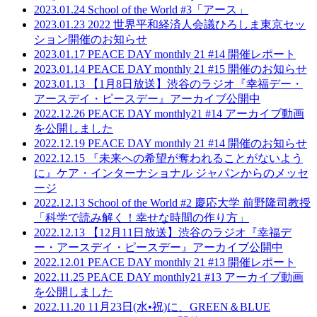
2023.01.24
School of the World #3「アース」
2023.01.23
2022 世界平和経済人会議ひろしま東京セッ
ション開催のお知らせ
2023.01.17
PEACE DAY monthly 21 #14 開催レポート
2023.01.14
PEACE DAY monthly 21 #15 開催のお知らせ
2023.01.13
【1月8日放送】渋谷のラジオ『幸福デー・
アースデイ・ピースデー』アーカイブ公開中
2022.12.26
PEACE DAY monthly21 #14 アーカイブ動画
を公開しました
2022.12.19
PEACE DAY monthly 21 #14 開催のお知らせ
2022.12.15
『未来への希望が奪われることがないよう
に』ケア・インターナショナル ジャパンからのメッセ
ージ
2022.12.13
School of the World #2 慶応大学 前野隆司教授
「科学で読み解く！幸せな時間の作り方」
2022.12.13
【12月11日放送】渋谷のラジオ『幸福デ
ー・アースデイ・ピースデー』アーカイブ公開中
2022.12.01
PEACE DAY monthly 21 #13 開催レポート
2022.11.25
PEACE DAY monthly21 #13 アーカイブ動画
を公開しました
2022.11.20
11月23日(水•祝)に、GREEN＆BLUE