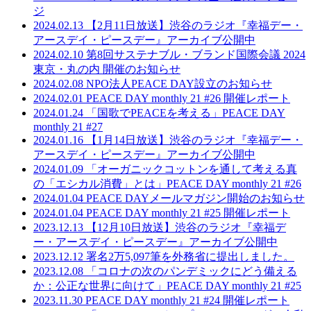
ジ
2024.02.13
【2月11日放送】渋谷のラジオ『幸福デー・
アースデイ・ピースデー』アーカイブ公開中
2024.02.10
第8回サステナブル・ブランド国際会議 2024
東京・丸の内 開催のお知らせ
2024.02.08
NPO法人PEACE DAY設立のお知らせ
2024.02.01
PEACE DAY monthly 21 #26 開催レポート
2024.01.24
「国歌でPEACEを考える」PEACE DAY
monthly 21 #27
2024.01.16
【1月14日放送】渋谷のラジオ『幸福デー・
アースデイ・ピースデー』アーカイブ公開中
2024.01.09
「オーガニックコットンを通して考える真
の「エシカル消費」とは」PEACE DAY monthly 21 #26
2024.01.04
PEACE DAYメールマガジン開始のお知らせ
2024.01.04
PEACE DAY monthly 21 #25 開催レポート
2023.12.13
【12月10日放送】渋谷のラジオ『幸福デ
ー・アースデイ・ピースデー』アーカイブ公開中
2023.12.12
署名2万5,097筆を外務省に提出しました。
2023.12.08
「コロナの次のパンデミックにどう備える
か：公正な世界に向けて」PEACE DAY monthly 21 #25
2023.11.30
PEACE DAY monthly 21 #24 開催レポート