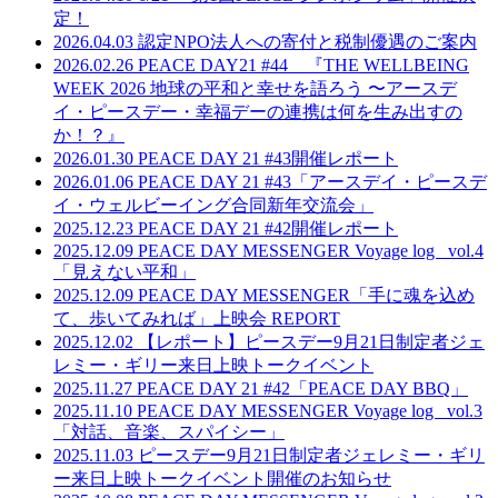
定！
2026.04.03
認定NPO法人への寄付と税制優遇のご案内
2026.02.26
PEACE DAY21 #44 『THE WELLBEING
WEEK 2026 地球の平和と幸せを語ろう 〜アースデ
イ・ピースデー・幸福デーの連携は何を生み出すの
か！？』
2026.01.30
PEACE DAY 21 #43開催レポート
2026.01.06
PEACE DAY 21 #43「アースデイ・ピースデ
イ・ウェルビーイング合同新年交流会」
2025.12.23
PEACE DAY 21 #42開催レポート
2025.12.09
PEACE DAY MESSENGER Voyage log _vol.4
「見えない平和」
2025.12.09
PEACE DAY MESSENGER「手に魂を込め
て、歩いてみれば」上映会 REPORT
2025.12.02
【レポート】ピースデー9月21日制定者ジェ
レミー・ギリー来日上映トークイベント
2025.11.27
PEACE DAY 21 #42「PEACE DAY BBQ」
2025.11.10
PEACE DAY MESSENGER Voyage log _vol.3
「対話、音楽、スパイシー」
2025.11.03
ピースデー9月21日制定者ジェレミー・ギリ
ー来日上映トークイベント開催のお知らせ