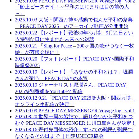
2025.10.08
PEACE DAY MESSENGER Voyage log _vol.2
「船上ピースデイ！～平和のはじまりは目の前の人
～」
2025.10.03
大阪・関西万博を感動で包んだ平和の祭典
「PEACE DAY 2025」のアーカイブ動画が公開開始
2025.09.22
【レポート】戦後80年×万博、9月21日とい
う特別な日に生まれた未来への対話
2025.09.21
「Sing for Peace – 200ヶ国の歌がつなぐ一枚
絵」が万博会場に！
2025.09.20
【フォトレポート】PEACE DAY×国際平和
映像祭2025
2025.09.19
【レポート】「あなたの平和とは？」堀潤
さんが問う、PEACE DAYの本質
2025.09.19
ジャーナリスト堀潤さん、PEACE DAY
2025特別番組をYouTubeで配信
2025.09.12
9.21「PEACE DAY 2025＠大阪・関西万博」
オンライン生配信が決定！
2025.09.09
PEACE DAY MESSENGER Voyage log _vol.1
2025.08.20
世界一周の船旅で、語り合いから平和をつ
むぐ PEACE DAY MESSENGER に川口翼さんが決定！
2025.08.16
寄付先団体の紹介：すべての難民が難民で
なくなるその日まで ｜国連UNHCR協会