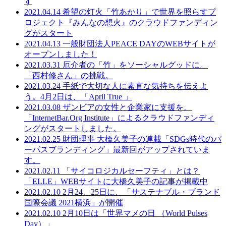
す
2021.04.14
希望の灯火「竹あかり」で世界を照らすプ
ロジェクト『みんなの想火』のクラウドファンディン
グがスタート
2021.04.13
一般財団法人PEACE DAYのWEBサイトが
オープンしました！
2021.03.31
厄介者の「竹」をソーシャルグッドに。
「西村修さん」の挑戦。
2021.03.24
手紙で大切な人に素直な気持ちを伝えよ
う。4月2日は、「April True 」
2021.03.08
ザンビアの女性と企業家に支援を。
「InternetBar.Org Institute」によるクラウドファンディ
ングがスタートしました。
2021.02.25
財団理事 大橋久美子の連載「SDGs時代のパ
ーパスブランディング」最新回がアップされていま
す。
2021.02.11
「サイコロジカルセーフティ」とは？
「ELLE」WEBサイトに大橋久美子の記事が掲載中
2021.02.10
2月24、25日に、「サステナブル・ブランド
国際会議 2021横浜」が開催
2021.02.10
2月10日は「世界マメの日 （World Pulses
Day）」