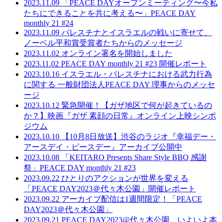
2023.11.09
「PEACE DAYオープンミーティング〜今私
たちにできることを共に考える〜」PEACE DAY
monthly 21 #24
2023.11.09
パレスチナとイスラエルの戦いに寄せて、
ノーベル平和賞受賞者たちからのメッセージ
2023.11.02
オンライン署名を開始しました
2023.11.02
PEACE DAY monthly 21 #23 開催レポート
2023.10.16
イスラエル・パレスチナにおける武力行為
に関する 一般財団法人PEACE DAY 理事からのメッセ
ージ
2023.10.12
緊急開催！【ガザ地区で何が起きているの
か？】映画『ガザ 素顔の日常』オンライン上映シンポ
ジウム
2023.10.10
【10月8日放送】渋谷のラジオ『幸福デー・
アースデイ・ピースデー』アーカイブ公開中
2023.10.08
「KEITARO Presents Share Style BBQ 感謝
祭」PEACE DAY monthly 21 #23
2023.09.22
ひとりのアクションが世界を変える
「PEACE DAY2023＠代々木公園」開催レポート
2023.09.22
アーカイブ配信は1週間限定！「PEACE
DAY2023＠代々木公園」
2023.09.21
PEACE DAY2023@代々木公園 いよいよ本