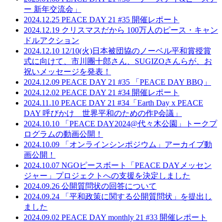
ー 新年交流会」
2024.12.25
PEACE DAY 21 #35 開催レポート
2024.12.19
クリスマスだから 100万人のピース・キャン
ドルアクション
2024.12.10
12/10(火)日本被団協のノーベル平和賞授賞
式に向けて、市川團十郎さん、SUGIZOさんらが、お
祝いメッセージを発表！
2024.12.09
PEACE DAY 21 #35 「PEACE DAY BBQ」
2024.12.02
PEACE DAY 21 #34 開催レポート
2024.11.10
PEACE DAY 21 #34「Earth Day x PEACE
DAY 呼びかけ 世界平和のための作P会議」
2024.10.10
「PEACE DAY2024@代々木公園」トークプ
ログラムの動画公開！
2024.10.09
「オンラインシンポジウム」アーカイブ動
画公開！
2024.10.07
NGOピースボート「PEACE DAYメッセン
ジャー」プロジェクトへの支援を決定しました
2024.09.26
公開質問状の回答について
2024.09.24
「平和政策に関する公開質問状」を提出し
ました
2024.09.02
PEACE DAY monthly 21 #33 開催レポート