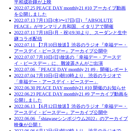
平和成祈鐘が上映
2022.07.25
PEACE DAY monthly21 #10 アーカイブ動画
を公開しました
2022.07.13
7月13日(水)〜17日(日) 『ABSOLUTE
PEACE』がサンマリノ共和国、イタリアで開催
2022.07.11
7月18日(月・祝)19:30より、スーダンと生中
継コラボ配信
2022.07.11
【7月10日放送】渋谷のラジオ『幸福デー・
アースデイ・ピースデー』アーカイブ公開中
2022.07.07
7月10日(日)放送の「幸福デー・アースデ
イ・ピースデー」に、難波遥さんがご出演
2022.07.06
「PEACE DAY monthly 21 #9」開催レポート
2022.07.04
7月10日(日)朝10時より、渋谷のラジオで
「幸福デー・アースデイ・ピースデー」
2022.06.30
PEACE DAY monthly21 #10 開催のお知らせ
2022.06.23
PEACE DAY monthly21 #9 アーカイブ動画を
公開しました
2022.06.13
【6月12日放送】渋谷のラジオ『幸福デー・
アースデイ・ピースデー』アーカイブ公開中
2022.06.06
『shiawaseシンポジウム2022』のアーカイブ
映像が公開！
2022.06.06
6月12日(日)朝10時より、渋谷のラジオで