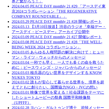
界と繋がろう！」
2024.04.05
PEACE DAY monthly 21 #29 「アースデイ東
京2024コラボレーション『THE REGENERATIVE
COMPANY ROUNDTABLE』」
2024.03.29
PEACE DAY monthly 21 #28 開催レポート
2024.03.13
【3月10日放送】渋谷のラジオ『幸福デー・
アースデイ・ピースデー』アーカイブ公開中
2024.03.09
PEACE DAY monthly 21 #27 開催レポート
2024.03.08
PEACE DAY monthly 21 #28「THE WELL-
BEING WEEK 2024 コラボレーション」
2024.03.05
あらゆる人権問題の解決に向けて：ヒュー
マン・ライツ・ウォッチからのメッセージ
2024.03.04
一秒でも早く、一人でも多くの命を救うた
めに：ピースウィンズ・ジャパンからのメッセージ
2024.03.03
核兵器のない世界をデザインする KNOW
NUKES TOKYO
2024.03.02
誰もが安心して暮らせる世界を、境界を超
えてともに創りたい。国際協力NGO・JVCの想い
2024.03.01
映像で世界を変える！社会課題をテーマに
したショートムービーの祭典 国際平和映像祭
（UPFFF）
2024.02.28
ヨハン・ガルトゥング博士 追悼メッセー